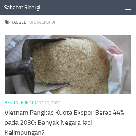
Sahabat Sinergi
Skip to content
TAGGED:
KUOTA EKSPOR
BERITA TERKINI
MAY 29, 2023
Vietnam Pangkas Kuota Ekspor Beras 44%
pada 2030: Banyak Negara Jadi
Kelimpungan?