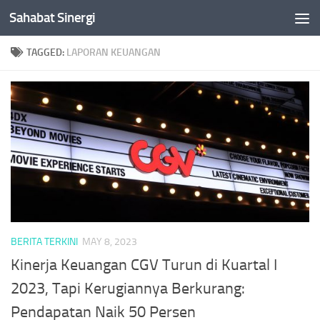
Sahabat Sinergi
Skip to content
TAGGED:
LAPORAN KEUANGAN
BERITA TERKINI
MAY 8, 2023
Kinerja Keuangan CGV Turun di Kuartal I
2023, Tapi Kerugiannya Berkurang:
Pendapatan Naik 50 Persen