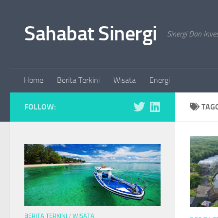
Skip to content
Sahabat Sinergi
Sinergi Dan Inve
Home
Berita Terkini
Wisata
Energi
FOLLOW:
TAG
BERITA TERKINI
/
WISATA