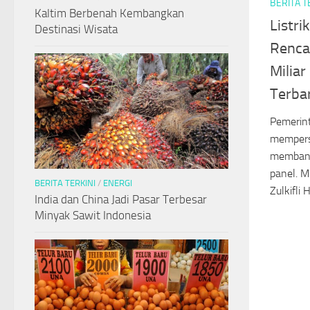
BERITA T
Kaltim Berbenah Kembangkan
Listri
Destinasi Wisata
Renca
Miliar
Terba
Pemerin
mempers
membangu
panel. M
BERITA TERKINI
/
ENERGI
Zulkifli
India dan China Jadi Pasar Terbesar
Minyak Sawit Indonesia