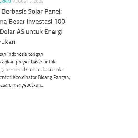
ERKINI
AUGUST 5, 2025
k Berbasis Solar Panel:
na Besar Investasi 100
 Dolar AS untuk Energi
rukan
tah Indonesia tengah
iapkan proyek besar untuk
n sistem listrik berbasis solar
enteri Koordinator Bidang Pangan,
 Hasan, menyebutkan...