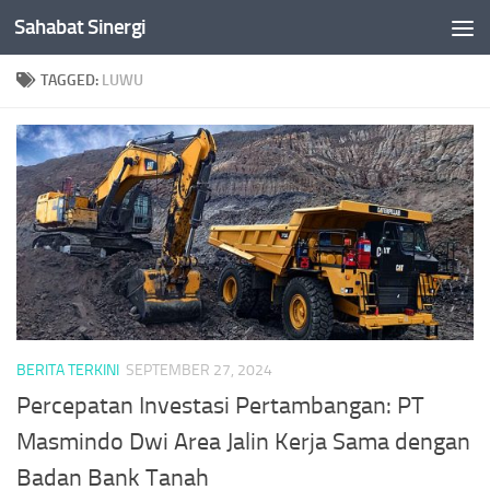
Sahabat Sinergi
Skip to content
TAGGED:
LUWU
BERITA TERKINI
SEPTEMBER 27, 2024
Percepatan Investasi Pertambangan: PT
Masmindo Dwi Area Jalin Kerja Sama dengan
Badan Bank Tanah