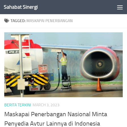
Sahabat Sinergi
Skip to content
TAGGED:
MASKAPAI PENERBANGAN
BERITA TERKINI
MARCH 3, 2023
Maskapai Penerbangan Nasional Minta
Penyedia Avtur Lainnya di Indonesia