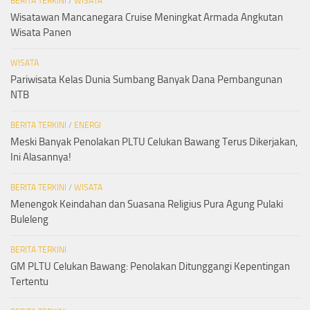
BERITA TERKINI
/
WISATA
Wisatawan Mancanegara Cruise Meningkat Armada Angkutan
Wisata Panen
WISATA
Pariwisata Kelas Dunia Sumbang Banyak Dana Pembangunan
NTB
BERITA TERKINI
/
ENERGI
Meski Banyak Penolakan PLTU Celukan Bawang Terus Dikerjakan,
Ini Alasannya!
BERITA TERKINI
/
WISATA
Menengok Keindahan dan Suasana Religius Pura Agung Pulaki
Buleleng
BERITA TERKINI
GM PLTU Celukan Bawang: Penolakan Ditunggangi Kepentingan
Tertentu