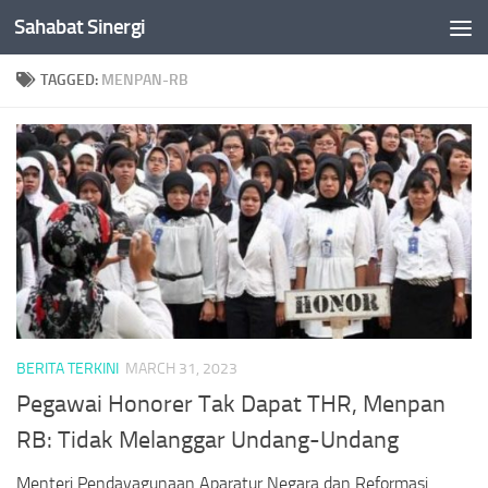
Sahabat Sinergi
Skip to content
TAGGED:
MENPAN-RB
BERITA TERKINI
MARCH 31, 2023
Pegawai Honorer Tak Dapat THR, Menpan
RB: Tidak Melanggar Undang-Undang
Menteri Pendayagunaan Aparatur Negara dan Reformasi