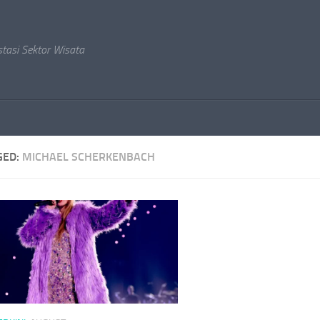
stasi Sektor Wisata
GED:
MICHAEL SCHERKENBACH