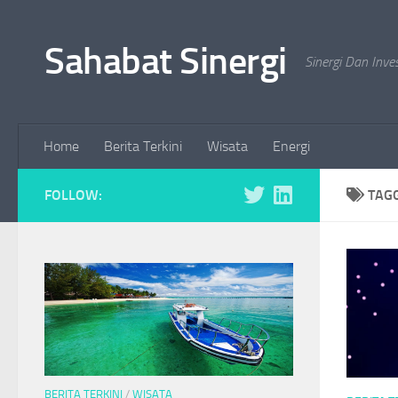
Skip to content
Sahabat Sinergi
Sinergi Dan Inve
Home
Berita Terkini
Wisata
Energi
FOLLOW:
TAG
BERITA TERKINI
/
WISATA