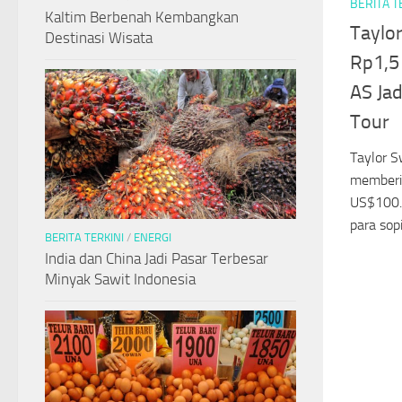
BERITA T
Kaltim Berbenah Kembangkan
Taylor
Destinasi Wisata
Rp1,5 
AS Jad
Tour
Taylor S
memberik
US$100.0
para sopir
BERITA TERKINI
/
ENERGI
India dan China Jadi Pasar Terbesar
Minyak Sawit Indonesia