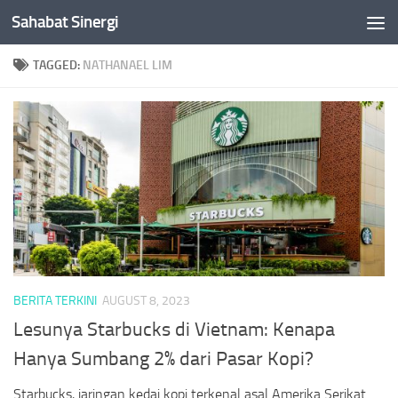
Sahabat Sinergi
Skip to content
TAGGED:
NATHANAEL LIM
BERITA TERKINI
AUGUST 8, 2023
Lesunya Starbucks di Vietnam: Kenapa
Hanya Sumbang 2% dari Pasar Kopi?
Starbucks, jaringan kedai kopi terkenal asal Amerika Serikat