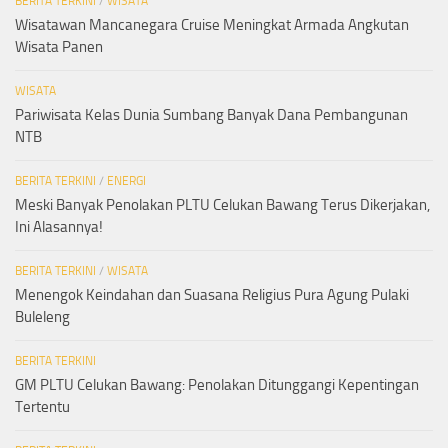
BERITA TERKINI
/
WISATA
Wisatawan Mancanegara Cruise Meningkat Armada Angkutan
Wisata Panen
WISATA
Pariwisata Kelas Dunia Sumbang Banyak Dana Pembangunan
NTB
BERITA TERKINI
/
ENERGI
Meski Banyak Penolakan PLTU Celukan Bawang Terus Dikerjakan,
Ini Alasannya!
BERITA TERKINI
/
WISATA
Menengok Keindahan dan Suasana Religius Pura Agung Pulaki
Buleleng
BERITA TERKINI
GM PLTU Celukan Bawang: Penolakan Ditunggangi Kepentingan
Tertentu