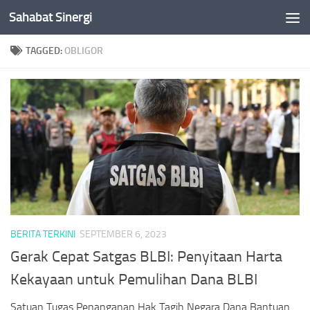
Sahabat Sinergi
Skip to content
TAGGED:
OBLIGOR
BERITA TERKINI
SEPTEMBER 6, 2023
Gerak Cepat Satgas BLBI: Penyitaan Harta
Kekayaan untuk Pemulihan Dana BLBI
Satuan Tugas Penanganan Hak Tagih Negara Dana Bantuan