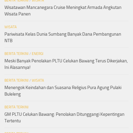
BERITA TERKINI
/
WISATA
Wisatawan Mancanegara Cruise Meningkat Armada Angkutan
Wisata Panen
WISATA
Pariwisata Kelas Dunia Sumbang Banyak Dana Pembangunan
NTB
BERITA TERKINI
/
ENERGI
Meski Banyak Penolakan PLTU Celukan Bawang Terus Dikerjakan,
Ini Alasannya!
BERITA TERKINI
/
WISATA
Menengok Keindahan dan Suasana Religius Pura Agung Pulaki
Buleleng
BERITA TERKINI
GM PLTU Celukan Bawang: Penolakan Ditunggangi Kepentingan
Tertentu