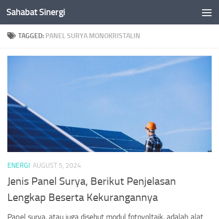
Sahabat Sinergi
Skip to content
TAGGED:
PANEL SURYA MONOKRISTALIN
ENERGI
AUGUST 5, 2024
Jenis Panel Surya, Berikut Penjelasan
Lengkap Beserta Kekurangannya
Panel surya, atau juga disebut modul fotovoltaik, adalah alat