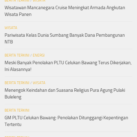
BERITA TERKINI
/
WISATA
Wisatawan Mancanegara Cruise Meningkat Armada Angkutan
Wisata Panen
WISATA
Pariwisata Kelas Dunia Sumbang Banyak Dana Pembangunan
NTB
BERITA TERKINI
/
ENERGI
Meski Banyak Penolakan PLTU Celukan Bawang Terus Dikerjakan,
Ini Alasannya!
BERITA TERKINI
/
WISATA
Menengok Keindahan dan Suasana Religius Pura Agung Pulaki
Buleleng
BERITA TERKINI
GM PLTU Celukan Bawang: Penolakan Ditunggangi Kepentingan
Tertentu