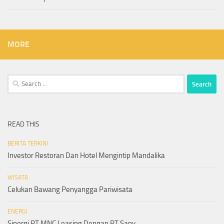
MORE
Search
for:
READ THIS
BERITA TERKINI
Investor Restoran Dan Hotel Mengintip Mandalika
WISATA
Celukan Bawang Penyangga Pariwisata
ENERGI
Sinergi PT MNC Leasing Dengan PT Sany