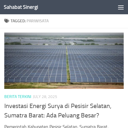
Sahabat Sinergi
Skip to content
TAGGED:
PARIWISATA
BERITA TERKINI
JULY 28, 2025
Investasi Energi Surya di Pesisir Selatan,
Sumatra Barat: Ada Peluang Besar?
Pemerintah Kabupaten Pesisir Selatan, Sumatra Barat,