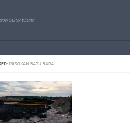
stasi Sektor Wisata
GED:
PASOKAN BATU BARA