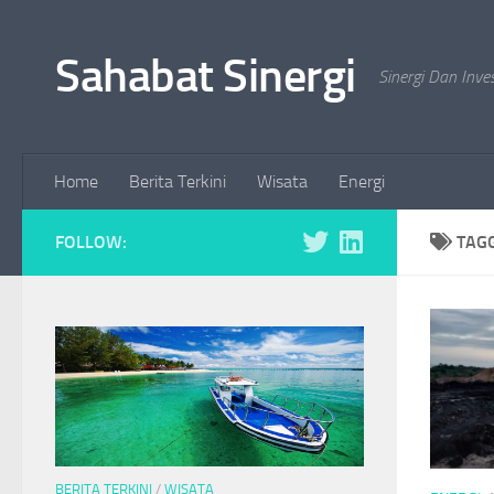
Skip to content
Sahabat Sinergi
Sinergi Dan Inve
Home
Berita Terkini
Wisata
Energi
FOLLOW:
TAG
BERITA TERKINI
/
WISATA