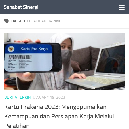
Sahabat Sinergi
Skip to content
TAGGED:
PELATIHAN DARING
BERITA TERKINI
JANUARY 19, 2023
Kartu Prakerja 2023: Mengoptimalkan
Kemampuan dan Persiapan Kerja Melalui
Pelatihan