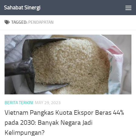
Sahabat Sinergi
Skip to content
TAGGED:
PENDAPATAN
BERITA TERKINI
MAY 29, 2023
Vietnam Pangkas Kuota Ekspor Beras 44%
pada 2030: Banyak Negara Jadi
Kelimpungan?