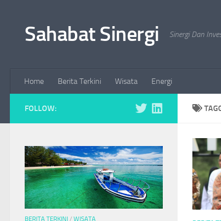
Skip to content
Sahabat Sinergi
Sinergi Dan Inve
Home
Berita Terkini
Wisata
Energi
FOLLOW:
TAG
BERITA TERKINI
/
WISATA