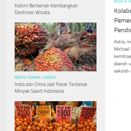
BERITA T
Kaltim Berbenah Kembangkan
Kolabo
Destinasi Wisata
Pemer
Pendi
Astra, m
Michael 
kemitraa
daerah 
sekolah d
BERITA TERKINI
/
ENERGI
India dan China Jadi Pasar Terbesar
Minyak Sawit Indonesia