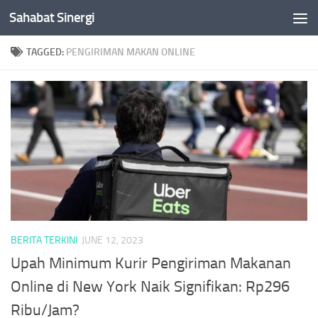
Sahabat Sinergi
Skip to content
TAGGED:
PENGIRIMAN MAKAN ONLINE
BERITA TERKINI
JUNE 12, 2023
Upah Minimum Kurir Pengiriman Makanan
Online di New York Naik Signifikan: Rp296
Ribu/Jam?