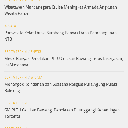
BERITA TERKINI
/
WISATA
Wisatawan Mancanegara Cruise Meningkat Armada Angkutan
Wisata Panen
WISATA
Pariwisata Kelas Dunia Sumbang Banyak Dana Pembangunan
NTB
BERITA TERKINI
/
ENERGI
Meski Banyak Penolakan PLTU Celukan Bawang Terus Dikerjakan,
Ini Alasannya!
BERITA TERKINI
/
WISATA
Menengok Keindahan dan Suasana Religius Pura Agung Pulaki
Buleleng
BERITA TERKINI
GM PLTU Celukan Bawang: Penolakan Ditunggangi Kepentingan
Tertentu