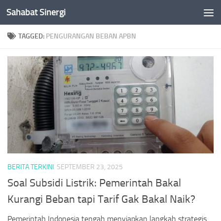
Sahabat Sinergi
Skip to content
TAGGED:
PENGURANGAN BEBAN APBN
BERITA TERKINI
SEPTEMBER 23, 2025
Soal Subsidi Listrik: Pemerintah Bakal
Kurangi Beban tapi Tarif Gak Bakal Naik?
Pemerintah Indonesia tengah menyiapkan langkah strategis