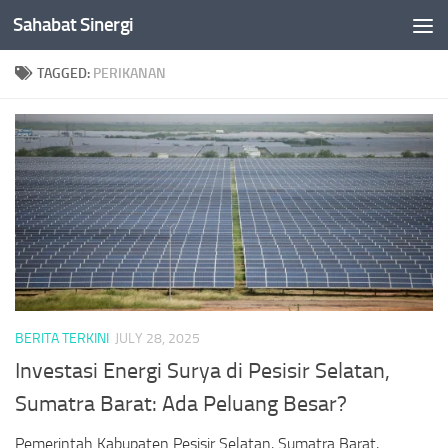
Sahabat Sinergi
Skip to content
TAGGED:
PERIKANAN
BERITA TERKINI
JULY 28, 2025
Investasi Energi Surya di Pesisir Selatan,
Sumatra Barat: Ada Peluang Besar?
Pemerintah Kabupaten Pesisir Selatan, Sumatra Barat,