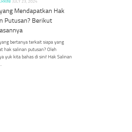
ERKINI
JULY 23, 2024
 yang Mendapatkan Hak
an Putusan? Berikut
lasannya
ang bertanya terkait siapa yang
t hak salinan putusan? Oleh
a yuk kita bahas di sini! Hak Salinan
.