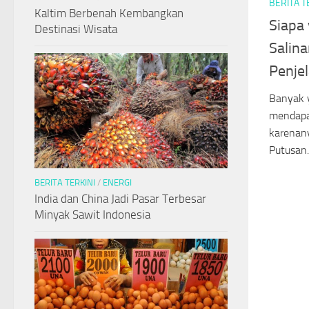
BERITA T
Kaltim Berbenah Kembangkan
Siapa
Destinasi Wisata
Salin
Penje
Banyak y
mendapa
karenany
Putusan..
BERITA TERKINI
/
ENERGI
India dan China Jadi Pasar Terbesar
Minyak Sawit Indonesia