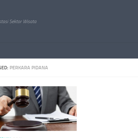
stasi Sektor Wisata
GED:
PERKARA PIDANA