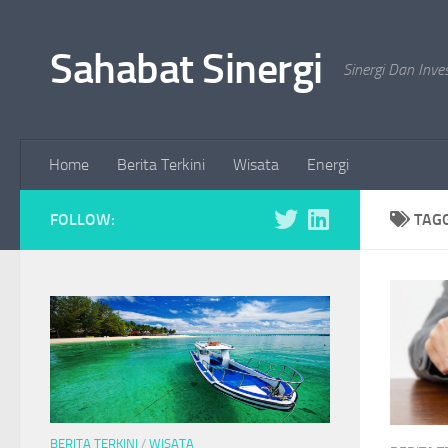
Skip to content
Sahabat Sinergi
Sinergi Dan Inve
Home
Berita Terkini
Wisata
Energi
FOLLOW:
TAG
BERITA TERKINI
/
WISATA