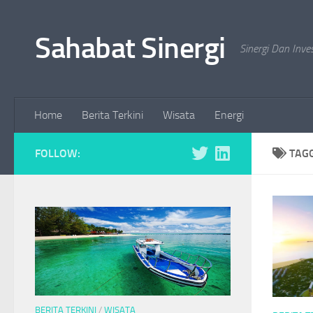
Skip to content
Sahabat Sinergi
Sinergi Dan Inve
Home
Berita Terkini
Wisata
Energi
FOLLOW:
TAG
BERITA TERKINI
/
WISATA