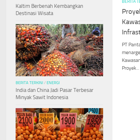
BERITA T
Kaltim Berbenah Kembangkan
Proyek
Destinasi Wisata
Kawas
Infras
PT Panta
menarget
Kawasan 
Proyek...
BERITA TERKINI
/
ENERGI
India dan China Jadi Pasar Terbesar
Minyak Sawit Indonesia