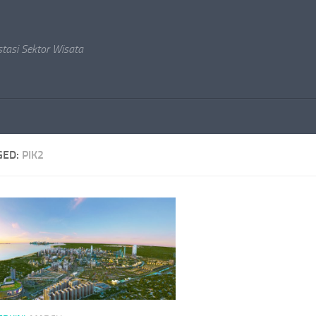
stasi Sektor Wisata
GED:
PIK2