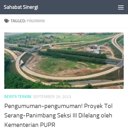
Sahabat Sinergi
Skip to content
TAGGED:
PINJAMAN
BERITA TERKINI
SEPTEMBER 29, 2023
Pengumuman-pengumuman! Proyek Tol
Serang-Panimbang Seksi III Dilelang oleh
Kementerian PUPR