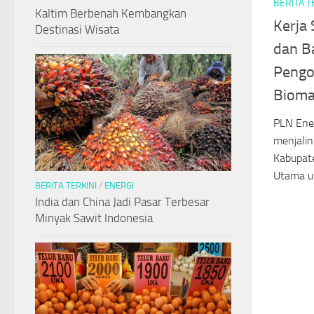
BERITA T
Kaltim Berbenah Kembangkan
Kerja
Destinasi Wisata
dan B
Pengo
Bioma
PLN Ener
menjali
Kabupat
Utama u
BERITA TERKINI
/
ENERGI
India dan China Jadi Pasar Terbesar
Minyak Sawit Indonesia