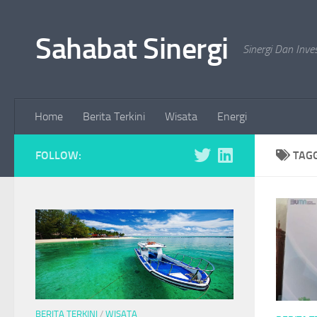
Skip to content
Sahabat Sinergi
Sinergi Dan Inve
Home
Berita Terkini
Wisata
Energi
FOLLOW:
TAG
BERITA TERKINI
/
WISATA