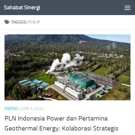
Sahabat Sinergi
Skip to content
TAGGED:
PLN IP
ENERGI
JUNE 5, 2024
PLN Indonesia Power dan Pertamina
Geothermal Energy: Kolaborasi Strategis