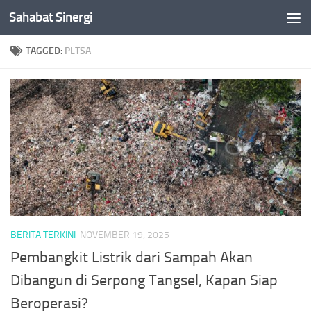
Sahabat Sinergi
Skip to content
TAGGED:
PLTSA
BERITA TERKINI
NOVEMBER 19, 2025
Pembangkit Listrik dari Sampah Akan
Dibangun di Serpong Tangsel, Kapan Siap
Beroperasi?