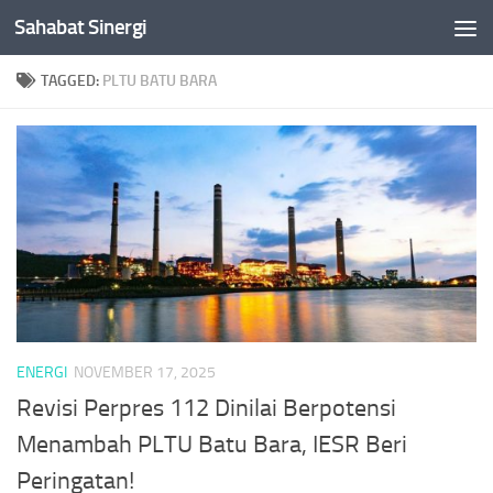
Sahabat Sinergi
Skip to content
TAGGED:
PLTU BATU BARA
ENERGI
NOVEMBER 17, 2025
Revisi Perpres 112 Dinilai Berpotensi
Menambah PLTU Batu Bara, IESR Beri
Peringatan!