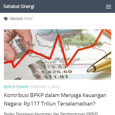
Sahabat Sinergi
Skip to content
TAGGED:
PNBP
BERITA TERKINI
FEBRUARY 2, 2023
Kontribusi BPKP dalam Menjaga Keuangan
Negara: Rp117 Triliun Terselamatkan?
Badan Pengawas Keuangan dan Pembangunan (BPKP)