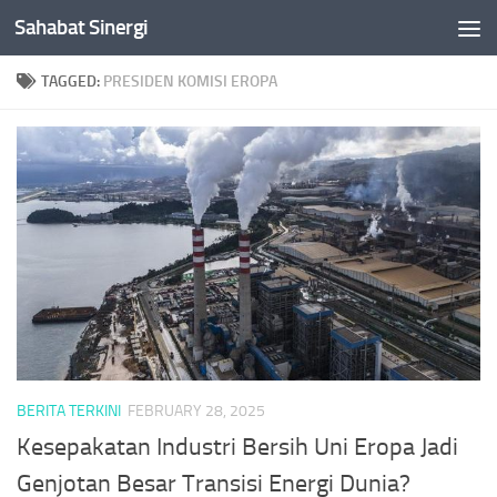
Sahabat Sinergi
Skip to content
TAGGED:
PRESIDEN KOMISI EROPA
BERITA TERKINI
FEBRUARY 28, 2025
Kesepakatan Industri Bersih Uni Eropa Jadi
Genjotan Besar Transisi Energi Dunia?