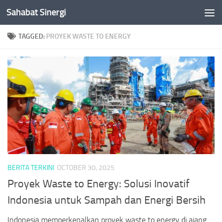
Sahabat Sinergi
Skip to content
TAGGED:
PROYEK WASTE TO ENERGY
BERITA TERKINI
OCTOBER 30, 2025
Proyek Waste to Energy: Solusi Inovatif
Indonesia untuk Sampah dan Energi Bersih
Indonesia memperkenalkan proyek waste to energy di ajang