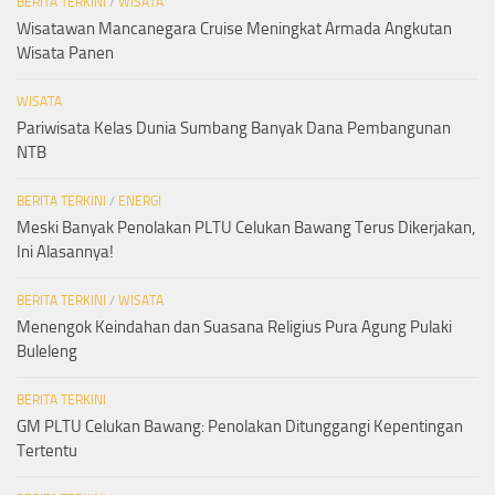
BERITA TERKINI
/
WISATA
Wisatawan Mancanegara Cruise Meningkat Armada Angkutan
Wisata Panen
WISATA
Pariwisata Kelas Dunia Sumbang Banyak Dana Pembangunan
NTB
BERITA TERKINI
/
ENERGI
Meski Banyak Penolakan PLTU Celukan Bawang Terus Dikerjakan,
Ini Alasannya!
BERITA TERKINI
/
WISATA
Menengok Keindahan dan Suasana Religius Pura Agung Pulaki
Buleleng
BERITA TERKINI
GM PLTU Celukan Bawang: Penolakan Ditunggangi Kepentingan
Tertentu