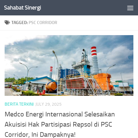
Sahabat Sinergi
Skip to content
TAGGED:
PSC CORRIDOR
BERITA TERKINI
JULY 29, 2025
Medco Energi Internasional Selesaikan
Akuisisi Hak Partisipasi Repsol di PSC
Corridor, Ini Dampaknya!