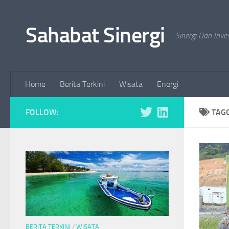
Skip to content
Sahabat Sinergi
Sinergi Dan Inve
Home
Berita Terkini
Wisata
Energi
FOLLOW:
TAG
BERITA TERKINI
/
WISATA