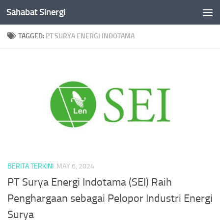
Sahabat Sinergi
Skip to content
TAGGED:
PT SURYA ENERGI INDOTAMA
BERITA TERKINI
MAY 6, 2024
PT Surya Energi Indotama (SEI) Raih
Penghargaan sebagai Pelopor Industri Energi
Surya