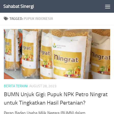
Sahabat Sinergi
Skip to content
TAGGED:
PUPUK INDONESIA
BERITA TERKINI
AUGUST 28, 2023
BUMN Unjuk Gigi: Pupuk NPK Petro Ningrat
untuk Tingkatkan Hasil Pertanian?
Peran Badan Usaha Milik Negara (BUMN) dalam