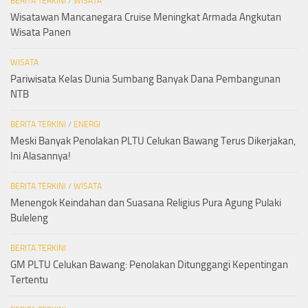
BERITA TERKINI
/
WISATA
Wisatawan Mancanegara Cruise Meningkat Armada Angkutan
Wisata Panen
WISATA
Pariwisata Kelas Dunia Sumbang Banyak Dana Pembangunan
NTB
BERITA TERKINI
/
ENERGI
Meski Banyak Penolakan PLTU Celukan Bawang Terus Dikerjakan,
Ini Alasannya!
BERITA TERKINI
/
WISATA
Menengok Keindahan dan Suasana Religius Pura Agung Pulaki
Buleleng
BERITA TERKINI
GM PLTU Celukan Bawang: Penolakan Ditunggangi Kepentingan
Tertentu