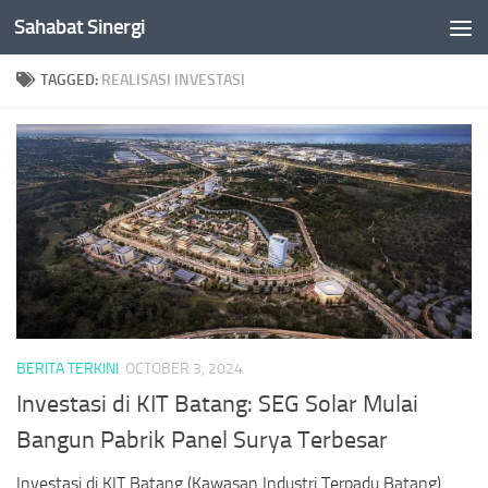
Sahabat Sinergi
Skip to content
TAGGED:
REALISASI INVESTASI
BERITA TERKINI
OCTOBER 3, 2024
Investasi di KIT Batang: SEG Solar Mulai
Bangun Pabrik Panel Surya Terbesar
Investasi di KIT Batang (Kawasan Industri Terpadu Batang)