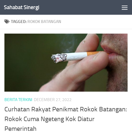
Sahabat Sinergi
Skip to content
TAGGED:
ROKOK BATANGAN
BERITA TERKINI
DECEMBER 27, 2022
Curhatan Rakyat Penikmat Rokok Batangan:
Rokok Cuma Ngeteng Kok Diatur
Pemerintah