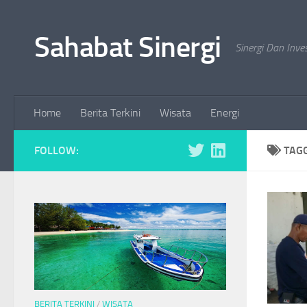
Skip to content
Sahabat Sinergi
Sinergi Dan Inve
Home
Berita Terkini
Wisata
Energi
FOLLOW:
TAG
BERITA TERKINI
/
WISATA