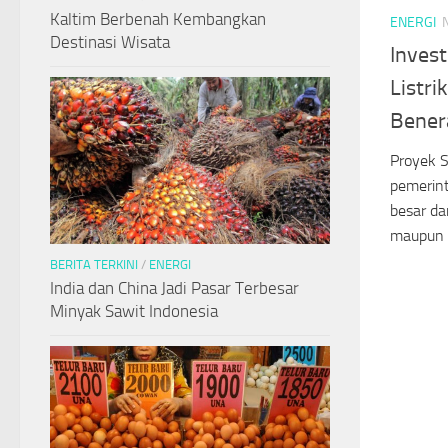
Kaltim Berbenah Kembangkan
ENERGI
Destinasi Wisata
Inves
Listrik
Bener
Proyek S
pemerin
besar da
maupun l
BERITA TERKINI
/
ENERGI
India dan China Jadi Pasar Terbesar
Minyak Sawit Indonesia