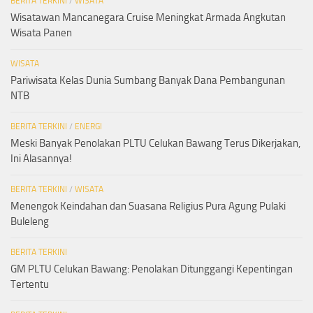
BERITA TERKINI
/
WISATA
Wisatawan Mancanegara Cruise Meningkat Armada Angkutan
Wisata Panen
WISATA
Pariwisata Kelas Dunia Sumbang Banyak Dana Pembangunan
NTB
BERITA TERKINI
/
ENERGI
Meski Banyak Penolakan PLTU Celukan Bawang Terus Dikerjakan,
Ini Alasannya!
BERITA TERKINI
/
WISATA
Menengok Keindahan dan Suasana Religius Pura Agung Pulaki
Buleleng
BERITA TERKINI
GM PLTU Celukan Bawang: Penolakan Ditunggangi Kepentingan
Tertentu