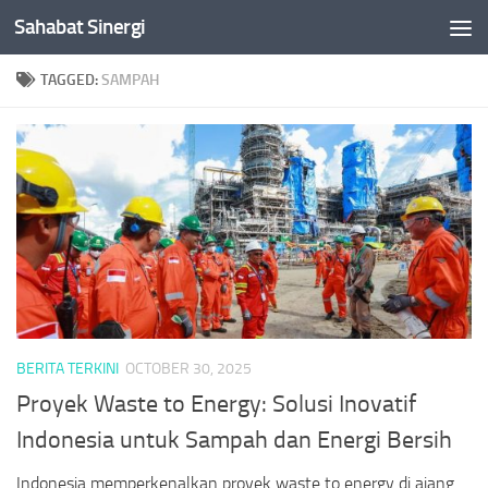
Sahabat Sinergi
Skip to content
TAGGED:
SAMPAH
BERITA TERKINI
OCTOBER 30, 2025
Proyek Waste to Energy: Solusi Inovatif
Indonesia untuk Sampah dan Energi Bersih
Indonesia memperkenalkan proyek waste to energy di ajang