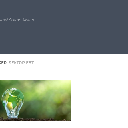
stasi Sektor Wisata
GED:
SEKTOR EBT