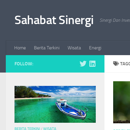
Skip to content
Sahabat Sinergi
Sinergi Dan Inve
Home
Berita Terkini
Wisata
Energi
FOLLOW:
TAG
BERITA TERKINI
/
WISATA