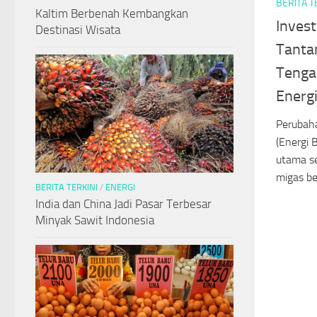
BERITA T
Kaltim Berbenah Kembangkan
Invest
Destinasi Wisata
Tanta
Tenga
Energi
Perubaha
(Energi 
utama s
migas bes
BERITA TERKINI
/
ENERGI
India dan China Jadi Pasar Terbesar
Minyak Sawit Indonesia