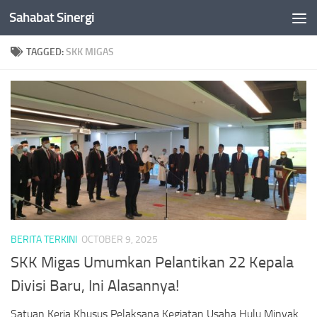
Sahabat Sinergi
Skip to content
TAGGED:
SKK MIGAS
BERITA TERKINI
OCTOBER 9, 2025
SKK Migas Umumkan Pelantikan 22 Kepala
Divisi Baru, Ini Alasannya!
Satuan Kerja Khusus Pelaksana Kegiatan Usaha Hulu Minyak