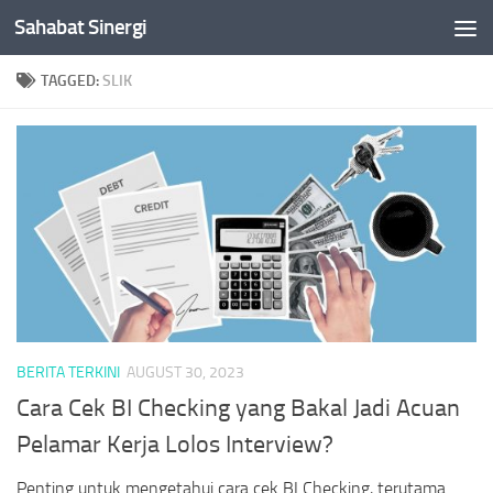
Sahabat Sinergi
Skip to content
TAGGED:
SLIK
BERITA TERKINI
AUGUST 30, 2023
Cara Cek BI Checking yang Bakal Jadi Acuan
Pelamar Kerja Lolos Interview?
Penting untuk mengetahui cara cek BI Checking, terutama