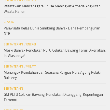
BERITA TERKINI
/
WISATA
Wisatawan Mancanegara Cruise Meningkat Armada Angkutan
Wisata Panen
WISATA
Pariwisata Kelas Dunia Sumbang Banyak Dana Pembangunan
NTB
BERITA TERKINI
/
ENERGI
Meski Banyak Penolakan PLTU Celukan Bawang Terus Dikerjakan,
Ini Alasannya!
BERITA TERKINI
/
WISATA
Menengok Keindahan dan Suasana Religius Pura Agung Pulaki
Buleleng
BERITA TERKINI
GM PLTU Celukan Bawang: Penolakan Ditunggangi Kepentingan
Tertentu