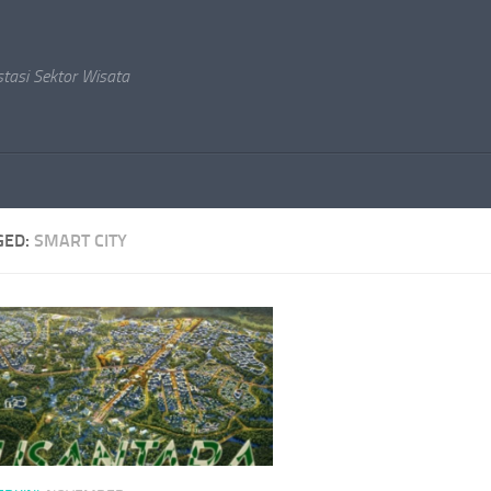
stasi Sektor Wisata
GED:
SMART CITY