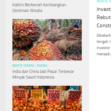
BERITA T
Kaltim Berbenah Kembangkan
Invest
Destinasi Wisata
Rebuta
Constr
Dikabark
tengah 
investor
menjadi 
BERITA TERKINI
/
ENERGI
India dan China Jadi Pasar Terbesar
Minyak Sawit Indonesia