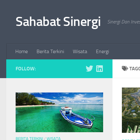
Skip to content
Sahabat Sinergi
Sinergi Dan Inve
Home
Berita Terkini
Wisata
Energi
FOLLOW:
TAG
BERITA TERKINI
/
WISATA