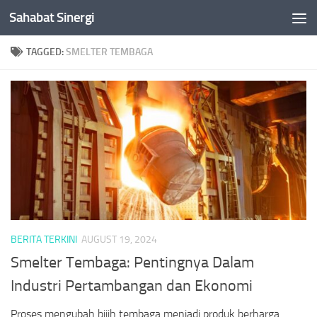
Sahabat Sinergi
Skip to content
TAGGED:
SMELTER TEMBAGA
BERITA TERKINI
AUGUST 19, 2024
Smelter Tembaga: Pentingnya Dalam
Industri Pertambangan dan Ekonomi
Proses mengubah bijih tembaga menjadi produk berharga