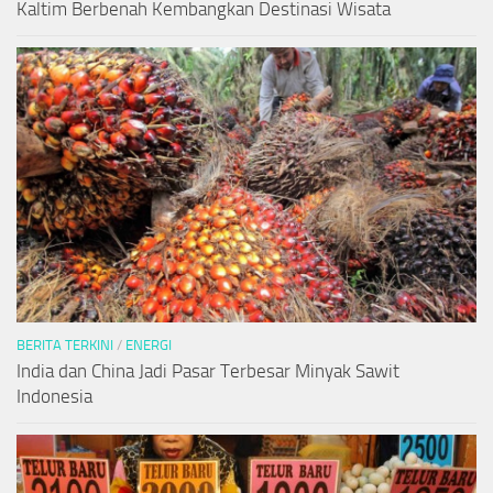
Kaltim Berbenah Kembangkan Destinasi Wisata
BERITA TERKINI
/
ENERGI
India dan China Jadi Pasar Terbesar Minyak Sawit
Indonesia