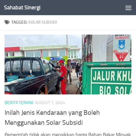
Sahabat Sinergi
Skip to content
TAGGED:
SOLAR SUBSIDI
BERITA TERKINI
AUGUST 7, 2024
Inilah Jenis Kendaraan yang Boleh
Menggunakan Solar Subsidi
Pemerintah tidak akan menaikkan harga Bahan Bakar Minyak