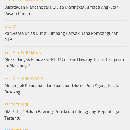
BERITA TERKINI
/
WISATA
Wisatawan Mancanegara Cruise Meningkat Armada Angkutan
Wisata Panen
WISATA
Pariwisata Kelas Dunia Sumbang Banyak Dana Pembangunan
NTB
BERITA TERKINI
/
ENERGI
Meski Banyak Penolakan PLTU Celukan Bawang Terus Dikerjakan,
Ini Alasannya!
BERITA TERKINI
/
WISATA
Menengok Keindahan dan Suasana Religius Pura Agung Pulaki
Buleleng
BERITA TERKINI
GM PLTU Celukan Bawang: Penolakan Ditunggangi Kepentingan
Tertentu