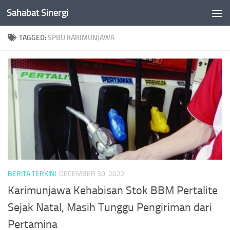
Sahabat Sinergi
Skip to content
TAGGED:
SPBU KARIMUNJAWA
BERITA TERKINI
DECEMBER 30, 2022
Karimunjawa Kehabisan Stok BBM Pertalite
Sejak Natal, Masih Tunggu Pengiriman dari
Pertamina