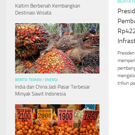
BERITA T
Kaltim Berbenah Kembangkan
Presi
Destinasi Wisata
Pemba
Rp422,
Infras
Presiden
memperl
pembang
mengalo
BERITA TERKINI
/
ENERGI
triliun p
India dan China Jadi Pasar Terbesar
Minyak Sawit Indonesia