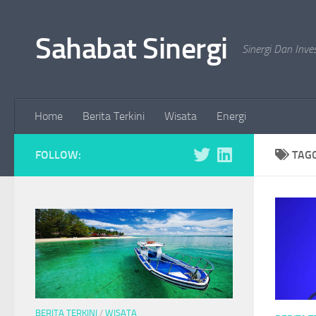
Skip to content
Sahabat Sinergi
Sinergi Dan Inve
Home
Berita Terkini
Wisata
Energi
FOLLOW:
TAG
BERITA TERKINI
/
WISATA