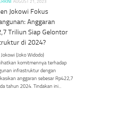
ERKINI
AUGUST 21, 2023
den Jokowi Fokus
ngunan: Anggaran
7 Triliun Siap Gelontor
truktur di 2024?
 Jokowi (Joko Widodo)
ihatkan komitmennya terhadap
unan infrastruktur dengan
kasikan anggaran sebesar Rp422,7
ada tahun 2024. Tindakan ini...