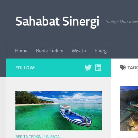
Skip to content
Sahabat Sinergi
Sinergi Dan Inve
Home
Berita Terkini
Wisata
Energi
FOLLOW:
TAG
BERITA TERKINI
/
WISATA