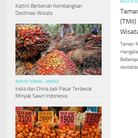
BERITA T
Kaltim Berbenah Kembangkan
Taman
Destinasi Wisata
(TMII
Wisat
Taman Mi
mengala
Beberapa
revitalis
BERITA TERKINI
/
ENERGI
India dan China Jadi Pasar Terbesar
Minyak Sawit Indonesia