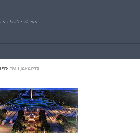
stasi Sektor Wisata
GED:
TMII JAKARTA