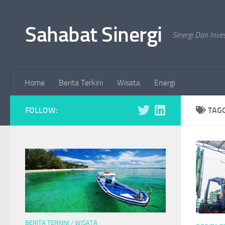
Skip to content
Sahabat Sinergi
Sinergi Dan Inve
Home
Berita Terkini
Wisata
Energi
FOLLOW:
TAG
BERITA TERKINI
/
WISATA