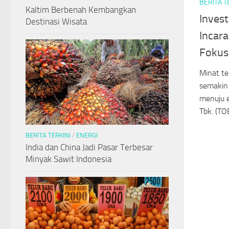
BERITA T
Kaltim Berbenah Kembangkan
Invest
Destinasi Wisata
Incar
Fokus
Minat te
semakin 
menuju e
Tbk. (TO
BERITA TERKINI
/
ENERGI
India dan China Jadi Pasar Terbesar
Minyak Sawit Indonesia