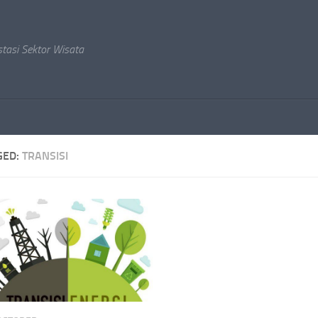
stasi Sektor Wisata
GED:
TRANSISI