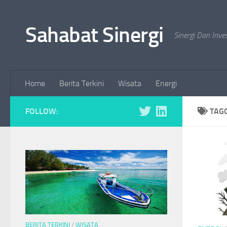
Skip to content
Sahabat Sinergi
Sinergi Dan Inve
Home
Berita Terkini
Wisata
Energi
FOLLOW:
TAG
BERITA TERKINI
/
WISATA