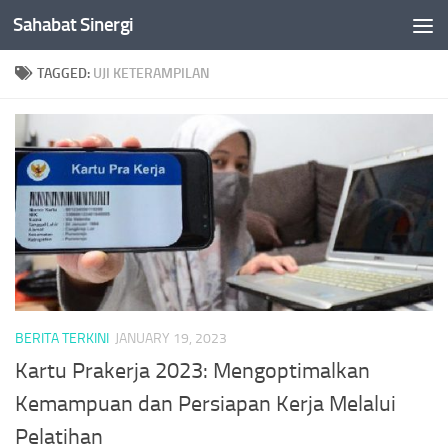
Sahabat Sinergi
Skip to content
TAGGED:
UJI KETERAMPILAN
BERITA TERKINI
JANUARY 19, 2023
Kartu Prakerja 2023: Mengoptimalkan
Kemampuan dan Persiapan Kerja Melalui
Pelatihan