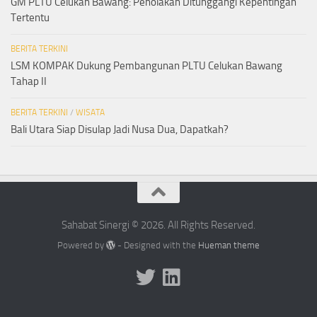
GM PLTU Celukan Bawang: Penolakan Ditunggangi Kepentingan
Tertentu
BERITA TERKINI
LSM KOMPAK Dukung Pembangunan PLTU Celukan Bawang
Tahap II
BERITA TERKINI
/
WISATA
Bali Utara Siap Disulap Jadi Nusa Dua, Dapatkah?
Sahabat Sinergi © 2026. All Rights Reserved.
Powered by
- Designed with the
Hueman theme