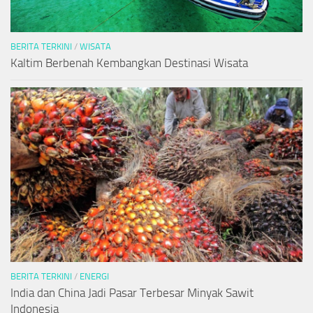
BERITA TERKINI
/
WISATA
Kaltim Berbenah Kembangkan Destinasi Wisata
BERITA TERKINI
/
ENERGI
India dan China Jadi Pasar Terbesar Minyak Sawit
Indonesia