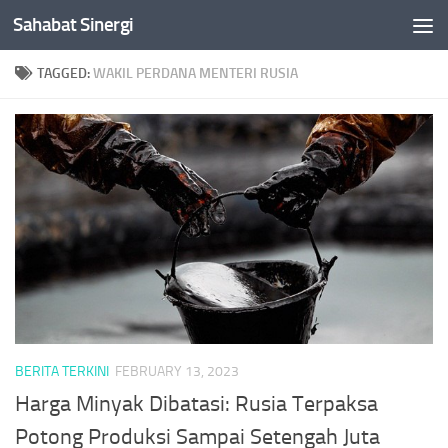
Sahabat Sinergi
Skip to content
TAGGED:
WAKIL PERDANA MENTERI RUSIA
BERITA TERKINI
FEBRUARY 13, 2023
Harga Minyak Dibatasi: Rusia Terpaksa
Potong Produksi Sampai Setengah Juta