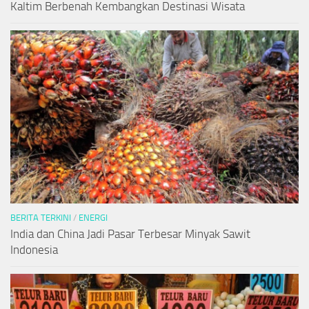
Kaltim Berbenah Kembangkan Destinasi Wisata
BERITA TERKINI
/
ENERGI
India dan China Jadi Pasar Terbesar Minyak Sawit
Indonesia