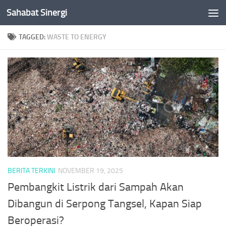
Sahabat Sinergi
Skip to content
TAGGED:
WASTE TO ENERGY
BERITA TERKINI
NOVEMBER 19, 2025
Pembangkit Listrik dari Sampah Akan
Dibangun di Serpong Tangsel, Kapan Siap
Beroperasi?